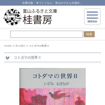
自費出版・本づくりなら、富山の小さな出版社。
HOME
本の紹介
コトダマの世界Ⅱ
コトダマの世界Ⅱ