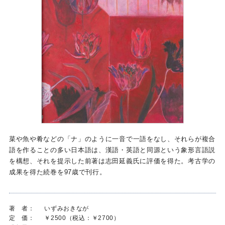
菜や魚や肴などの「ナ」のように一音で一語をなし、それらが複合
語を作ることの多い日本語は、漢語・英語と同源という象形言語説
を構想、それを提示した前著は志田延義氏に評価を得た。考古学の
成果を得た続巻を97歳で刊行。
著 者：
いずみおきなが
定 価：
￥2500（税込：￥2700）