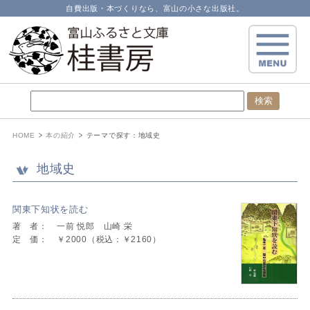
自費出版・本づくりなら、富山の小さな出版社。
HOME
本の紹介
テーマで探す：
地域史
地域史
関東下知状を読む
著 者：
一前 悦郎 山崎 栄
定 価：
￥2000（税込：￥2160）