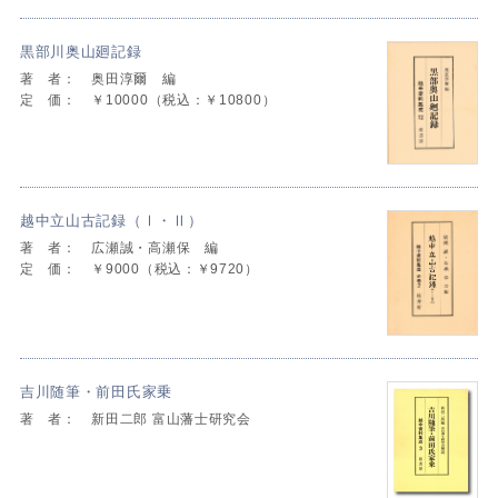
黒部川奥山廻記録
著 者：
奥田淳爾 編
定 価：
￥10000（税込：￥10800）
越中立山古記録（Ⅰ・Ⅱ）
著 者：
広瀬誠・高瀬保 編
定 価：
￥9000（税込：￥9720）
吉川随筆・前田氏家乗
著 者：
新田二郎 富山藩士研究会