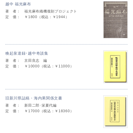
越中 福光麻布
著 者：
福光麻布織機復刻プロジェクト
定 価：
￥1800（税込：￥1944）
喚起泉達録･越中奇談集
著 者：
京田良志 編
定 価：
￥10000（税込：￥11000）
旧新川県誌稿・海内果関係文書
著 者：
新田二郎･栄夏代編
定 価：
￥17000（税込：￥18360）