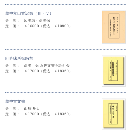
越中立山古記録（Ⅲ・Ⅳ）
著 者：
広瀬誠・高瀬保
定 価：
￥10000（税込：￥10800）
町吟味所御触留
著 者：
高瀬 保 近世文書を読む会
定 価：
￥17000（税込：￥18360）
越中古文書
著 者：
山崎明代
定 価：
￥17000（税込：￥18360）