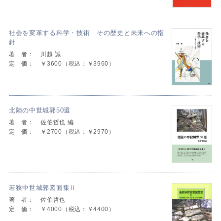
社会を変革する科学・技術 その歴史と未来への指
針
著 者：
川越 誠
定 価：
￥3600（税込：￥3960）
北陸の中世城郭50選
著 者：
佐伯哲也 編
定 価：
￥2700（税込：￥2970）
若狭中世城郭図面集Ⅱ
著 者：
佐伯哲也
定 価：
￥4000（税込：￥4400）