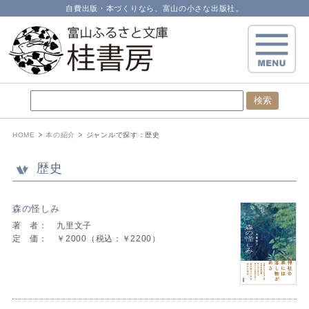
自費出版・本づくりなら、富山の小さな出版社。
HOME
本の紹介
ジャンルで探す：
歴史
歴史
森の怪しみ
著 者：
九里文子
定 価：
￥2000（税込：￥2200）