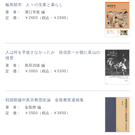
輪島朝市 人々の生業と暮らし
著 者：
溝口常俊 編
定 価：
￥2600（税込：￥2860）
人は何を手放さなかったか 佐伯安一が観た富山の
情景
著 者：
尾田武雄 編
定 価：
￥3000（税込：￥3300）
戦国期越中真宗教団史論 金龍教英遺稿集
著 者：
金龍静 編
定 価：
￥3500（税込：￥3850）