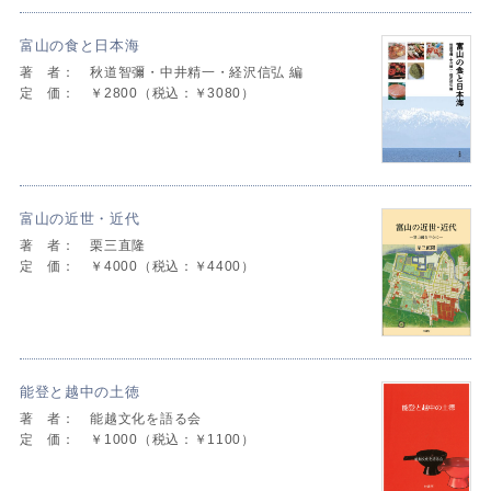
富山の食と日本海
著 者：
秋道智彌・中井精一・経沢信弘 編
定 価：
￥2800（税込：￥3080）
富山の近世・近代
著 者：
栗三直隆
定 価：
￥4000（税込：￥4400）
能登と越中の土徳
著 者：
能越文化を語る会
定 価：
￥1000（税込：￥1100）