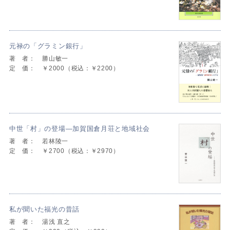
元禄の「グラミン銀行」
著 者：
勝山敏一
定 価：
￥2000（税込：￥2200）
中世「村」の登場—加賀国倉月荘と地域社会
著 者：
若林陵一
定 価：
￥2700（税込：￥2970）
私が聞いた福光の昔話
著 者：
湯浅 直之