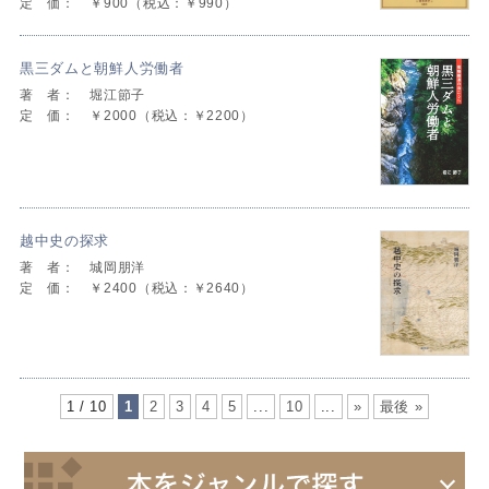
定 価：
￥900（税込：￥990）
黒三ダムと朝鮮人労働者
著 者：
堀江節子
定 価：
￥2000（税込：￥2200）
越中史の探求
著 者：
城岡朋洋
定 価：
￥2400（税込：￥2640）
1 / 10
1
2
3
4
5
...
10
...
»
最後 »