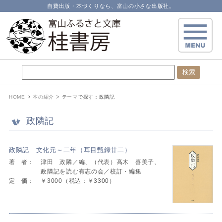
自費出版・本づくりなら、富山の小さな出版社。
HOME
本の紹介
テーマで探す：
政隣記
政隣記
政隣記 文化元～二年（耳目甄録廿二）
著 者：
津田 政隣／編、（代表）髙木 喜美子、
政隣記を読む有志の会／校訂・編集
定 価：
￥3000（税込：￥3300）