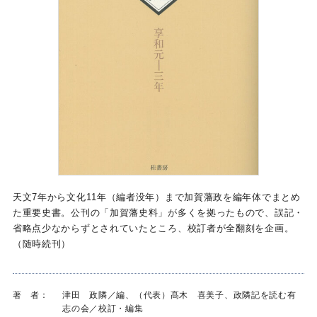
天文7年から文化11年（編者没年）まで加賀藩政を編年体でまとめ
た重要史書。公刊の「加賀藩史料」が多くを拠ったもので、誤記・
省略点少なからずとされていたところ、校訂者が全翻刻を企画。
（随時続刊）
著 者：
津田 政隣／編、（代表）髙木 喜美子、政隣記を読む有
志の会／校訂・編集