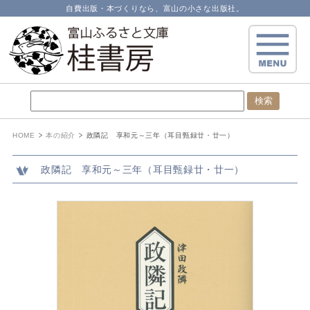
自費出版・本づくりなら、富山の小さな出版社。
HOME
本の紹介
政隣記 享和元～三年（耳目甄録廿・廿一）
政隣記 享和元～三年（耳目甄録廿・廿一）