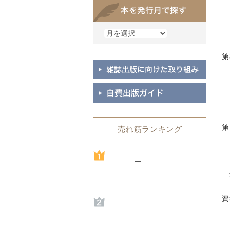
４
５
６
第
１
２
３
４
第
売れ筋ランキング
こ
コ
…
執
資
・
・