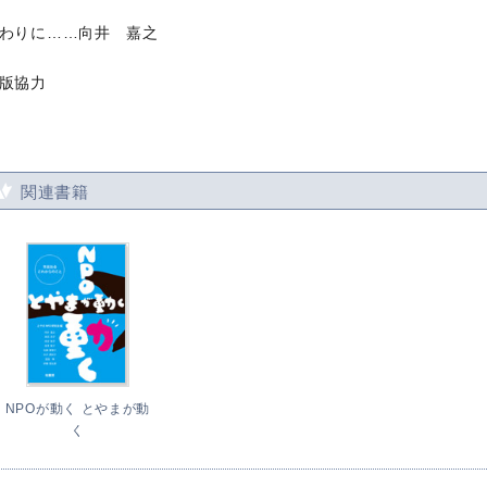
わりに……向井 嘉之
版協力
関連書籍
NPOが動く とやまが動
く