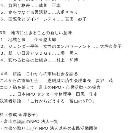
、貧困と格差……成川 正幸
、食をつなぐ市民活動……志甫さおり
、国際化とダイバーシティ……宮田 妙子
3章 地方に生きることの新しい意味
、地域と農……伊東悠太郎
、ジェンダー平等・女性のエンパワーメント……大坪久美子
、新しい日常とＳＤＧｓ……堺 勇人
、変わる社会の仕組み……村上 和博
４章 耕論 これからの市民社会を語る
れからの市民社会……恩賜財団済生会理事長 炭谷 茂
ロナ禍を越えて 富山のNPO・市民活動への提言
…日本NPO センター常務理事 田尻 佳史
筆者耕論 「これからどうする 富山のNPO」
料（作成 金澤敏子）
富山県認証のNPO 法人一覧
本書で取り上げたNPO 法人以外の市民活動団体