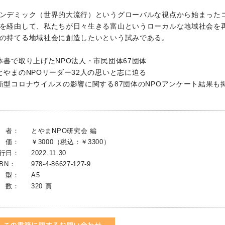
ンデミック（世界的大流行）というグローバルな視点から始まった
を経由して、私たちが日々生きる富山というローカルな地域社会を
の持てる地域社会に創造したいという試みである。
本書で取り上げたNPO法人・市民団体67団体
とやまのNPOリーダー32人の思いと志に迫る
新型コロナウイルスの影響に関する87団体のNPOアンケート結果も
 者：
とやまNPO研究会 編
 価：
￥3000（税込：￥3300）
行日：
2022.11.30
SBN：
978-4-86627-127-9
 型：
A5
 数：
320 頁