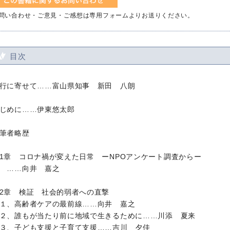
問い合わせ・ご意見・ご感想は専用フォームよりお送りください。
目次
行に寄せて……富山県知事 新田 八朗
じめに……伊東悠太郎
筆者略歴
1章 コロナ禍が変えた日常 ーNPOアンケート調査からー
……向井 嘉之
2章 検証 社会的弱者への直撃
、高齢者ケアの最前線……向井 嘉之
、誰もが当たり前に地域で生きるために……川添 夏来
、子ども支援と子育て支援……吉川 夕佳