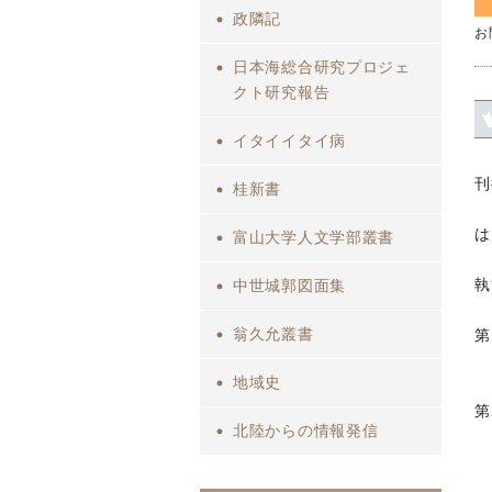
政隣記
お
日本海総合研究プロジェ
クト研究報告
イタイイタイ病
刊
桂新書
は
富山大学人文学部叢書
執
中世城郭図面集
翁久允叢書
第
地域史
第
北陸からの情報発信
１
２
３