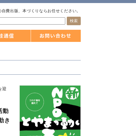
の自費出版、本づくりならお任せください。
を迎
活動
動き