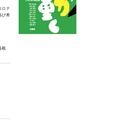
コロナ
再び希
掲載