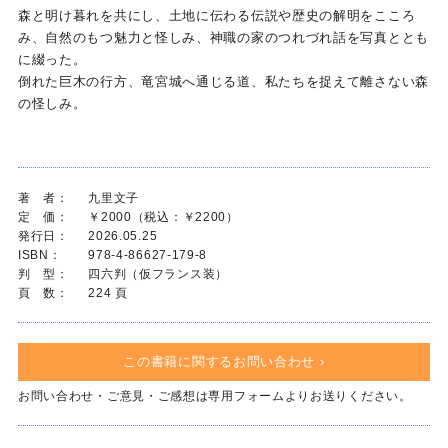
森と明け暮れを共にし、土地に伝わる伝説や歴史の解明をこころ
み、自然のもつ魅力と怪しみ、神職の家のつれづれ話を写真ととも
に綴った。
倒れた巨木の行方、竜宮城へ通じる道、私たちを捉えて離さない森
の怪しみ。
著 者：
九里文子
定 価：
￥2000（税込：￥2200）
発行日：
2026.05.25
ISBN：
978-4-86627-179-8
判 型：
四六判（仮フランス装）
頁 数：
224 頁
この書籍に関するお問い合わせ ›
お問い合わせ・ご意見・ご感想は専用フォームよりお送りください。