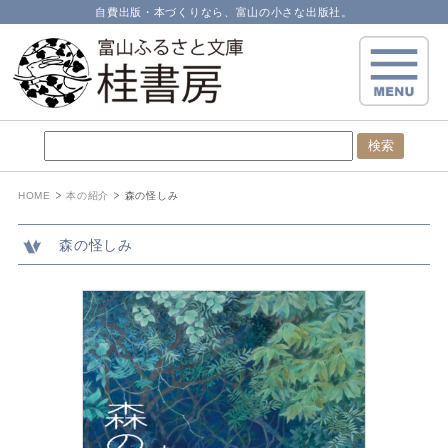
自費出版・本づくりなら、富山の小さな出版社。
HOME
本の紹介
森の怪しみ
森の怪しみ