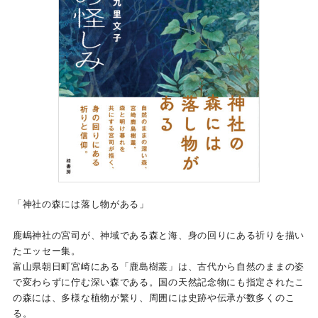
「神社の森には落し物がある」
鹿嶋神社の宮司が、神域である森と海、身の回りにある祈りを描い
たエッセー集。
富山県朝日町宮崎にある「鹿島樹叢」は、古代から自然のままの姿
で変わらずに佇む深い森である。国の天然記念物にも指定されたこ
の森には、多様な植物が繁り、周囲には史跡や伝承が数多くのこ
る。