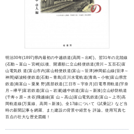
明治30年(1897)県内最初の中越鉄道(高岡～出町)。翌31年の北陸線
(石動～富山～宮崎)以後、開通順に立山軽便鉄道(滑川～五百石)富
山電気鉄 道(富山市内)富山軽便鉄道(富山～笹津)神岡鉱山線(笹津～
神岡)砺波軽便鉄道(石動～青島)庄川水電軌道(青島～小牧)富山県営
鉄道(南富山～粟巣 野)黒部鉄道(三日市～宇奈月)日電専用軌道(宇奈
月～欅平)富岩鉄道(富山～岩瀬)越中鉄道(富山～新湊)立山砂防軌道
(千寿ヶ原～水谷)飛越線(富 山～高山)富山電気鉄道(富山～上市)高
岡軌道線(万葉線、高岡～新湊)。全17線について《試乗記》など当
時の新聞記事を網羅、また建設の背景や経営を 評論。使用写真七
百点の壮大な歴史図鑑！