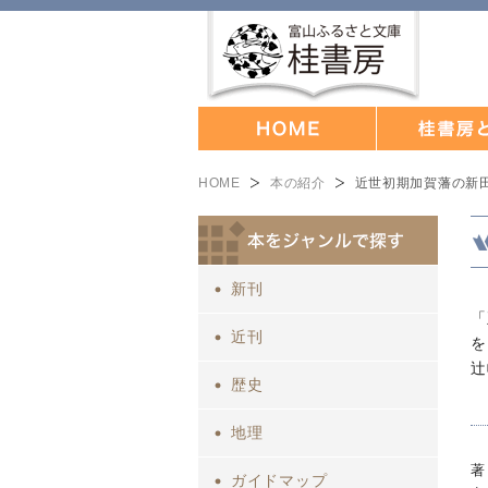
HOME
本の紹介
近世初期加賀藩の新
新刊
「
近刊
を
辻
歴史
地理
著
ガイドマップ