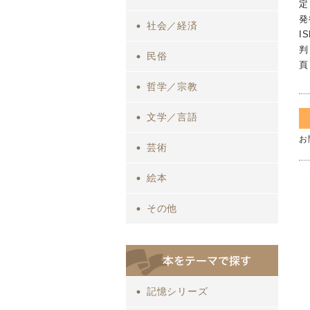
定
発
社会／経済
I
判
民俗
頁
哲学／宗教
文学／言語
お
芸術
絵本
その他
記憶シリーズ