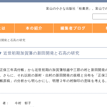
富山の小さな出版社「桂書房」。富山で
田開発と石高の研究
近世初期加賀藩の新田開発と石高の研究
正保三年高付帳」から近世初期の加賀藩領越中三郡の村と新田開発
、さらに、それ以前の新村・出村の新田開発の規模と分布を「正保
帳原稿」の分析から明らかにし、明暦２年の村御印の意味を考える
 者：
今村 郁子