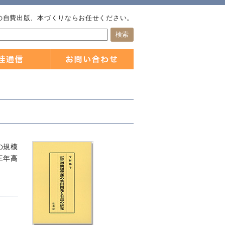
の自費出版、本づくりならお任せください。
の規模
三年高
。