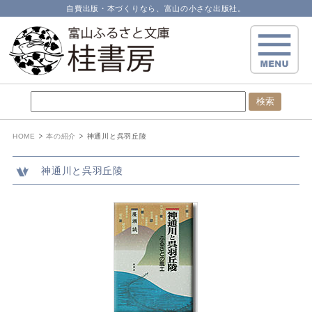
自費出版・本づくりなら、富山の小さな出版社。
HOME
本の紹介
神通川と呉羽丘陵
神通川と呉羽丘陵