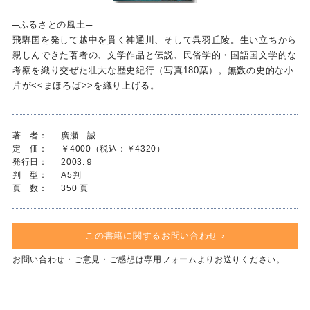
─ふるさとの風土─
飛騨国を発して越中を貫く神通川、そして呉羽丘陵。生い立ちから
親しんできた著者の、文学作品と伝説、民俗学的・国語国文学的な
考察を織り交ぜた壮大な歴史紀行（写真180葉）。無数の史的な小
片が<<まほろば>>を織り上げる。
著 者：
廣瀬 誠
定 価：
￥4000（税込：￥4320）
発行日：
2003.９
判 型：
A5判
頁 数：
350 頁
この書籍に関するお問い合わせ ›
お問い合わせ・ご意見・ご感想は専用フォームよりお送りください。