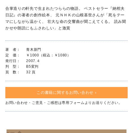
合掌造りの軒先で生まれたつららの物語。 ベストセラー『納棺夫
日記』の著者の創作絵本、 元ＮＨＫの山根基世さんが「死をテー
マにしながら温かく、 壮大な命の交響曲が聞こえてくる。 読み聞
かせや朗読にもふさわしい」と激賞
著 者：
青木新門
定 価：
￥1000（税込：￥1080）
発行日：
2007.４
判 型：
B5変判
頁 数：
32 頁
この書籍に関するお問い合わせ ›
お問い合わせ・ご意見・ご感想は専用フォームよりお送りください。