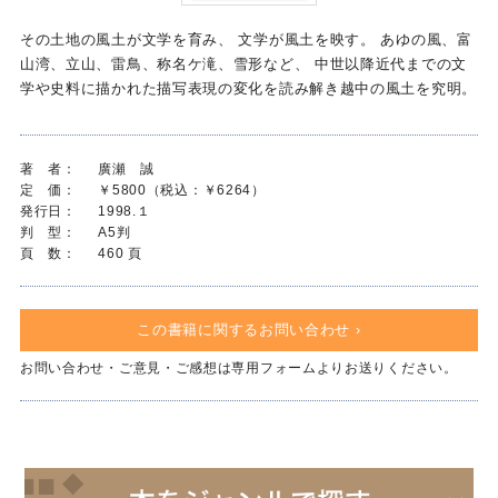
その土地の風土が文学を育み、 文学が風土を映す。 あゆの風、富
山湾、立山、雷鳥、称名ケ滝、雪形など、 中世以降近代までの文
学や史料に描かれた描写表現の変化を読み解き越中の風土を究明。
著 者：
廣瀬 誠
定 価：
￥5800（税込：￥6264）
発行日：
1998.１
判 型：
A5判
頁 数：
460 頁
この書籍に関するお問い合わせ ›
お問い合わせ・ご意見・ご感想は専用フォームよりお送りください。