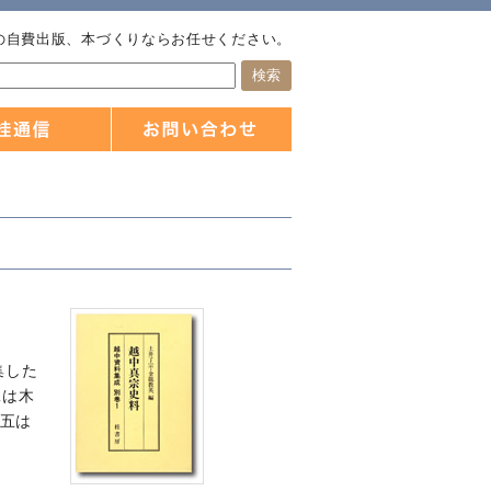
の自費出版、本づくりならお任せください。
集した
二は木
 五は