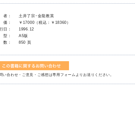
 者：
土井了宗･金龍教英
 価：
￥17000（税込：￥18360）
行日：
1996.12
 型：
A5版
 数：
850 頁
問い合わせ・ご意見・ご感想は専用フォームよりお送りください。