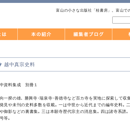
富山の小さな出版社「桂書房」。富山で
越中真宗史料
中資料集成 別冊１
向一揆の雄､ 勝興寺･瑞泉寺･善徳寺など百カ寺を実地に探索して収
発見や未刊の史料多数を収載｡ 一は中世から近代までの編年史料｡ 
や御影などの裏書集｡ 三は本願寺歴代宗主の消息集｡ 四は諸寺系譜｡
号等｡