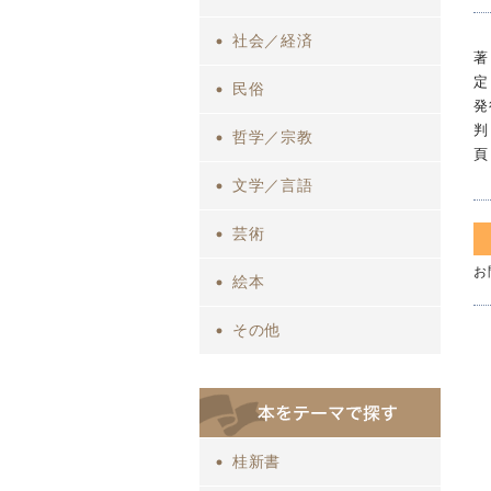
社会／経済
著
定
民俗
発
判
哲学／宗教
頁
文学／言語
芸術
お
絵本
その他
桂新書