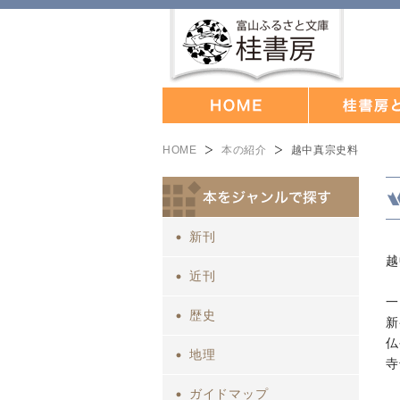
HOME
本の紹介
越中真宗史料
新刊
越
近刊
一
歴史
新
仏
地理
寺
ガイドマップ