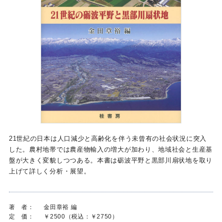
21世紀の日本は人口減少と高齢化を伴う未曾有の社会状況に突入
した。農村地帯では農産物輸入の増大が加わり、地域社会と生産基
盤が大きく変貌しつつある。本書は砺波平野と黒部川扇状地を取り
上げて詳しく分析・展望。
著 者：
金田章裕 編
定 価：
￥2500（税込：￥2750）