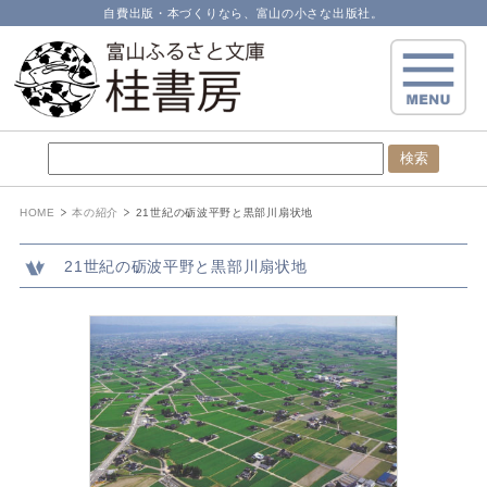
自費出版・本づくりなら、富山の小さな出版社。
HOME
本の紹介
21世紀の砺波平野と黒部川扇状地
21世紀の砺波平野と黒部川扇状地