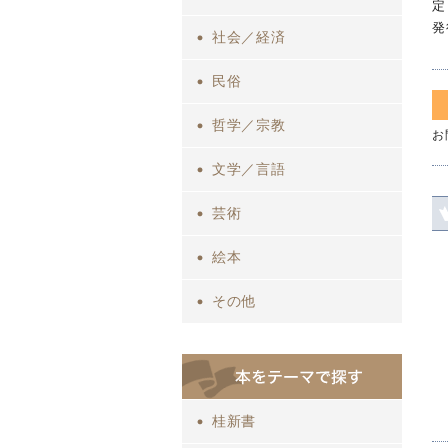
定
発
社会／経済
民俗
哲学／宗教
お
文学／言語
芸術
絵本
その他
桂新書