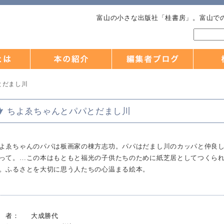
富山の小さな出版社「桂書房」。富山で
とだまし川
ちよゑちゃんとパパとだまし川
よゑちゃんのパパは板画家の棟方志功。パパはだまし川のカッパと仲良
って。…この本はもともと福光の子供たちのために紙芝居としてつくら
。ふるさとを大切に思う人たちの心温まる絵本。
 者：
大成勝代