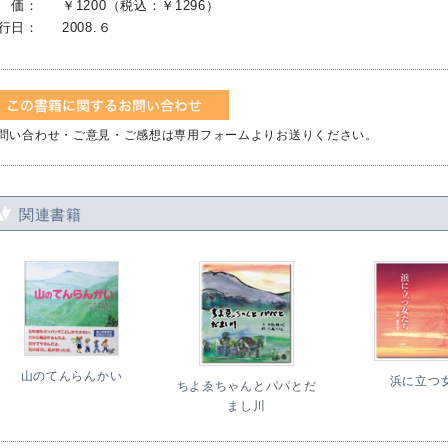
 価：
￥1200（税込：￥1296）
行日：
2008.６
問い合わせ・ご意見・ご感想は専用フォームよりお送りください。
関連書籍
山のてんらんかい
浜に立つ
ちよゑちゃんとパパとだ
まし川