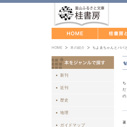
HOME
本の紹介
ちよゑちゃんとパパ
新刊
ち
近刊
だ
の
歴史
地理
著
ガイドマップ