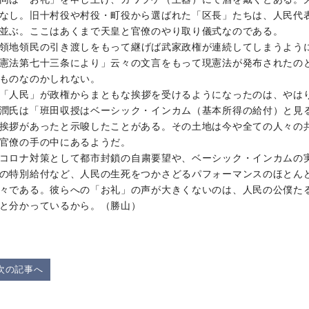
なし。旧十村役や村役・町役から選ばれた「区長」たちは、人民代
並ぶ。ここはあくまで天皇と官僚のやり取り儀式なのである。
領地領民の引き渡しをもって継げば武家政権が連続してしまうよう
憲法第七十三条により」云々の文言をもって現憲法が発布されたの
ものなのかしれない。
「人民」が政権からまともな挨拶を受けるようになったのは、やは
潤氏は「班田収授はベーシック・インカム（基本所得の給付）と見
挨拶があったと示唆したことがある。その土地は今や全ての人々の
官僚の手の中にあるようだ。
コロナ対策として都市封鎖の自粛要望や、ベーシック・インカムの
の特別給付など、人民の生死をつかさどるパフォーマンスのほとん
々である。彼らへの「お礼」の声が大きくないのは、人民の公僕た
と分かっているから。（勝山）
次の記事へ