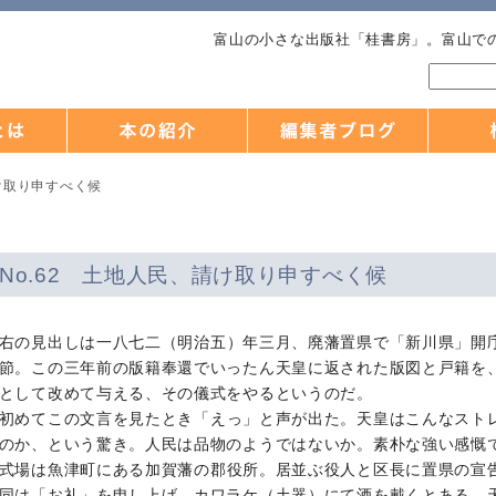
富山の小さな出版社「桂書房」。富山で
請け取り申すべく候
No.62 土地人民、請け取り申すべく候
右の見出しは一八七二（明治五）年三月、廃藩置県で「新川県」開
節。この三年前の版籍奉還でいったん天皇に返された版図と戸籍を
として改めて与える、その儀式をやるというのだ。
初めてこの文言を見たとき「えっ」と声が出た。天皇はこんなスト
のか、という驚き。人民は品物のようではないか。素朴な強い感慨
式場は魚津町にある加賀藩の郡役所。居並ぶ役人と区長に置県の宣
同は「お礼」を申し上げ、カワラケ（土器）にて酒を戴くとある。