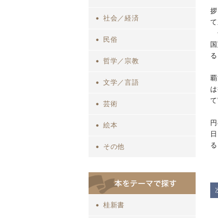
拶
社会／経済
て
民俗
国
る
哲学／宗教
覇
文学／言語
は
て
芸術
円
絵本
日
る
その他
桂新書