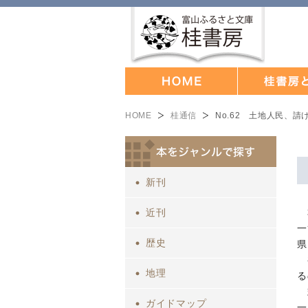
HOME
桂通信
No.62 土地人民、
新刊
近刊
一
歴史
県
地理
る
ガイドマップ
一