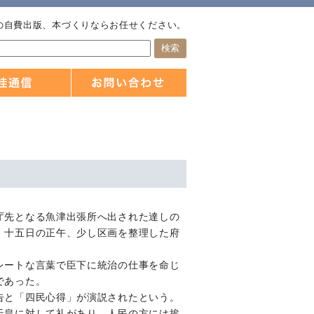
の自費出版、本づくりならお任せください。
庁先となる魚津出張所へ出された達しの
、十五日の正午、少し区画を整理した府
レートな言葉で臣下に統治の仕事を命じ
であった。
告と「四民心得」が演説されたという。
天皇に対して礼があり、人民の方には挨