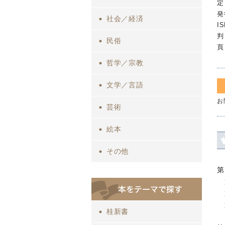
定
発
社会／経済
I
判
民俗
頁
哲学／宗教
文学／言語
お
芸術
絵本
その他
第
第
第
第
桂新書