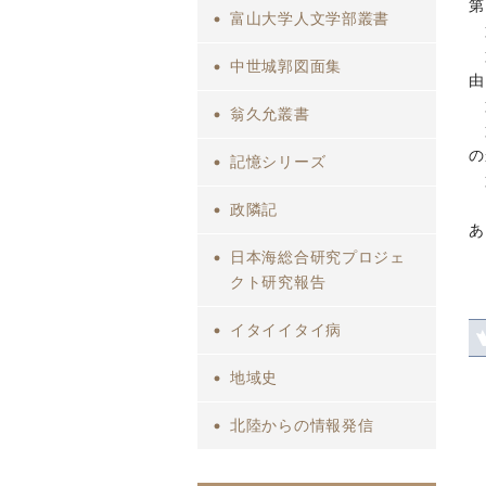
第
富山大学人文学部叢書
第
第
中世城郭図面集
由
第
翁久允叢書
第
の
記憶シリーズ
第
政隣記
あ
日本海総合研究プロジェ
クト研究報告
イタイイタイ病
地域史
北陸からの情報発信