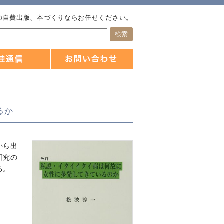
の自費出版、本づくりならお任せください。
るか
から出
研究の
る。