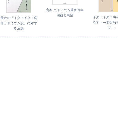
定本 カドミウム被害百年
回顧と展望
イタイイタイ病
最近の『イタイイタイ病
済学 ―水俣病
非カドミウム説』に対す
て―
る反論