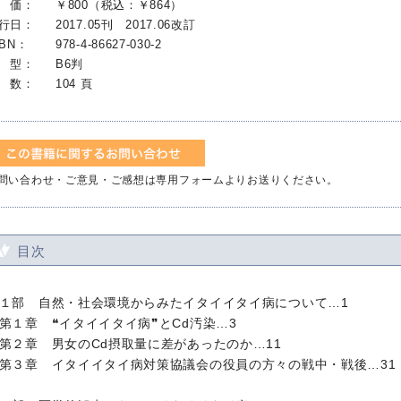
 価：
￥800（税込：￥864）
行日：
2017.05刊 2017.06改訂
SBN：
978-4-86627-030-2
 型：
B6判
 数：
104 頁
問い合わせ・ご意見・ご感想は専用フォームよりお送りください。
目次
１部 自然・社会環境からみたイタイイタイ病について…1
１章 ❝イタイイタイ病❞とCd汚染…3
２章 男女のCd摂取量に差があったのか…11
３章 イタイイタイ病対策協議会の役員の方々の戦中・戦後…31