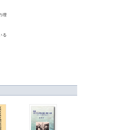
の理
いる