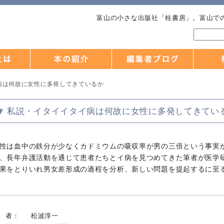
富山の小さな出版社「桂書房」。富山で
病は何故に女性に多発してきているか
私説・イタイイタイ病は何故に女性に多発してきてい
性は血中の鉄分が少なくカドミウムの吸収率が男の三倍という事実
、長年弁護活動を通じて患者たちとイ病を見つめてきた筆者が医学
果をとりいれ男女差形成の過程を分析、新しい問題を提起するに至
 者：
松波淳一