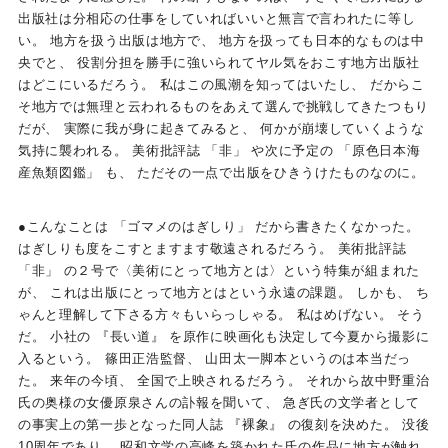
出版社は分相応の仕事をしていればいいと無言で言われたに等し
い。 地方を扱う出版は地方で、 地方を扱っても日本的なものは中
央でと、 役割分担を勝手に強いられてヤル気をおこす地方出版社
はどこにいるだろう。 私はこの風潮を知ってはいたし、 だからこ
そ地方では無理と云われるものをあえて選んで挑戦してきたつもり
だが、 実際に我が身に起きてみると、 何かが崩壊していくような
気持に襲われる。 美術批評誌 「非」 や次に予定の 「原色日本海
産魚類図鑑」 も、 ただその一点で出版をひきうけたものなのに。
●こんなことは 「ゴマメのはぎしり」 だから書きたくなかった。
はぎしりも度をこすとますます敬遠されるだろう。 美術批評誌
「非」 の２号で〈美術にとって地方とは〉という特集が組まれた
が、 これは出版にとって地方とはという永遠の課題。 しかも、 ち
ゃんと理解して下さる方々もいらっしゃる。 私はめげない。 そう
だ。 小社の 『長い道』 を原作に映画化も決定して今夏から撮影に
入るという。 篠田正浩監督、 山田太一脚本というのは本当だっ
た。 来年の今頃、 全国で上映されるだろう。 それから故中野重治
氏の奥様の女優原泉さんの訃報を聞いて、 急ぎ氏の文学者として
の事実上の第一歩となった同人誌 『裸象』 の復刻を決めた。 没後
10周年であり、 昭和文学の高峰を築かれた氏の作品に地方が触れ