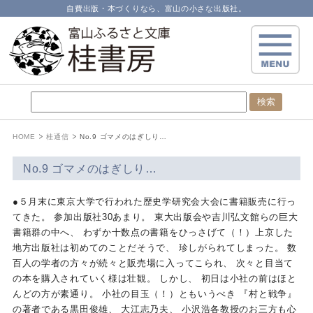
自費出版・本づくりなら、富山の小さな出版社。
HOME
桂通信
No.9 ゴマメのはぎしり…
No.9 ゴマメのはぎしり…
●５月末に東京大学で行われた歴史学研究会大会に書籍販売に行っ
てきた。 参加出版社30あまり。 東大出版会や吉川弘文館らの巨大
書籍群の中へ、 わずか十数点の書籍をひっさげて（！）上京した
地方出版社は初めてのことだそうで、 珍しがられてしまった。 数
百人の学者の方々が続々と販売場に入ってこられ、 次々と目当て
の本を購入されていく様は壮観。 しかし、 初日は小社の前はほと
んどの方が素通り。 小社の目玉（！）ともいうべき 『村と戦争』
の著者である黒田俊雄、 大江志乃夫、 小沢浩各教授のお三方も心