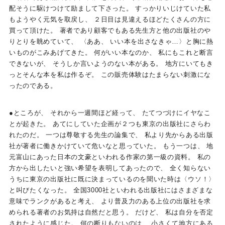
配そうに駆けつけて励まして下さった。 すっかりいじけていた私
もようやく元気を取戻し、 ２日目は見違えるほどたくさんの方に
買って頂けた。 著者であり顧客でもある先生方と他の出版社のや
りとりを眺めていて、 〈ああ、 いい本を出さなきゃ…〉と胸に熱
いものがこみあげてきた。 何がいい本なのか、 私にもこれと断言
できないが、 そうしか言いようのない本がある。 地方にいてもき
っとそんな本を私は作るぞ。 この販売体験はたまらない刺激にな
ったのである。
●ところが、 それから一週間ほど経って、 たてつづけにイヤなこ
とが起きた。 あてにしていた企画が２つも東京の出版社にさらわ
れたのだ。 一つは尊敬する先生の論集で、 私より先からある出版
社が著者に働きかけていて危いなと思っていた。 もう一つは、 地
元富山にあった日本の文豪といわれる作家の第一級の資料。 私の
方から出したいと強い希望を表明してあったので、 全く知らない
うちに東京の出版社に既に決まっているのを聞いた時は〈ウソ！〉
と叫びたくなった。 全国3000社といわれる出版社にはさまざまな
意味でランクがあると考え、 より普及力のある上位の出版社を求
められる著者のお気持は自然だと思う。 だけど、 私は自分を否定
されたように感じた。 何の断りもないのは、 小さくて地方にある