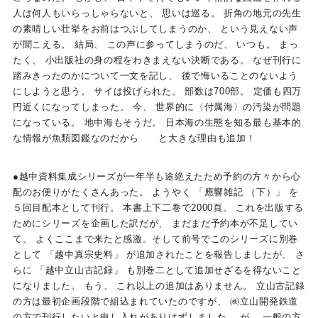
人は何人もいらっしゃらないと、 思いは巡る。 折角の地元の先生
の素晴しい壮挙をお前はつぶしてしまうのか、 という見えない声
が聞こえる。 結局、 この声に参ってしまうのだ、 いつも。 まっ
たく、 小出版社の身の程をわきまえない決断である。 なぜ刊行に
踏みきったのかについて一文を記し、 後で悔いることのないよう
にしようと思う。 サイは投げられた。 部数は700部。 定価も四万
円近くになってしまった。 今、 世界的に〈付属海〉の汚染が問題
になっている。 地中海もそうだ。 日本海の生態を知る最も基本的
な情報が魚類図鑑なのだから と大きな理由も追加！
●越中資料集成シリーズが一年半も途絶えたため予約の方々から心
配のお便りがたくさんあった。 ようやく 「應響雑記 （下）」 を
５回目配本として刊行。 本書上下二巻で2000頁。 これを出版する
ためにシリーズを企画した訳だが、 まだまだ予約本が不足してい
て、 よくここまで来たと感激。そして前号でこのシリーズに別巻
として 「越中真宗史料」 が追加されたことを報告しましたが、 さ
らに 「越中立山古記録」 も別巻二として追加せざるを得ないこと
になりました。 もう、 これ以上の追加はありません。 立山古記録
の方は最初企画段階で組込まれていたのですが、 ㈱立山開発鉄道
の方で刊行したいと申し入れがありはずしました。 が、 一般の方