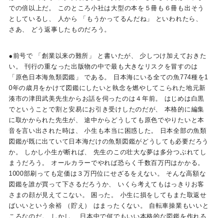
での倍以上だ。 このところ小社は大型の本を５冊も６冊も出そう
としているし、 人から 「もうかってるんだね」 といわれたら、
さあ、 どう返事したものだろう。
●前号で 「創業以来の難所」 と書いたが、 少しつけ加えておきた
い。 刊行の重なった出版物の中で最も大きなリスクを冒すのは
「原色日本海魚類図鑑」 である。 日本海にいる全ての魚774種を1
0年の歳月をかけて図鑑にしたいと執念を燃やしてこられた地元新
湊市の津田武美先生からお話を伺ったのは４年前。 はじめは白黒
でということで割と安易にお引き受けしたのだが、 本格的に編集
に取かかられた先生が、 途中からどうしても原色でやりたいと本
音を言い出された時は、 小生も本当に困惑した。 日本全部の魚類
図鑑が既に出ていて日本海だけの魚類図鑑がどうしても必要だろう
か。 しかし小生が断れば、 先生のこの壮大な夢は多分つぶれてし
まうだろう。 オールカラーでやれば恐らく千数百万円はかかる。
1000部刷っても定価は３万円位にせざるをえない。 そんな高額な
図鑑を誰が買って下さるだろうか、 いくら考えてもはっきりお客
さまの顔が見えてこない。 困った。 小生に損をしてもまた取返せ
ばいいという余裕 （貯え） はまったくない。 自転車操業もいいと
ころなのだ。 しかし、 日本中で何でもいい本格的な図鑑を作れる