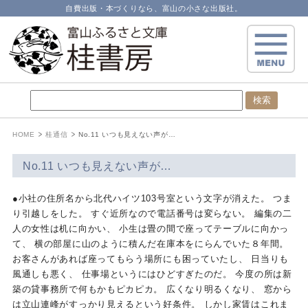
自費出版・本づくりなら、富山の小さな出版社。
HOME
桂通信
No.11 いつも見えない声が…
No.11 いつも見えない声が…
●小社の住所名から北代ハイツ103号室という文字が消えた。 つま
り引越しをした。 すぐ近所なので電話番号は変らない。 編集の二
人の女性は机に向かい、 小生は畳の間で座ってテーブルに向かっ
て、 横の部屋に山のように積んだ在庫本をにらんでいた８年間。
お客さんがあれば座ってもらう場所にも困っていたし、 日当りも
風通しも悪く、 仕事場というにはひどすぎたのだ。 今度の所は新
築の貸事務所で何もかもピカピカ。 広くなり明るくなり、 窓から
は立山連峰がすっかり見えるという好条件。 しかし家賃はこれま