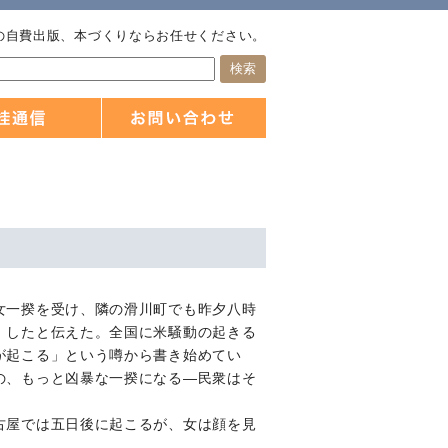
の自費出版、本づくりならお任せください。
女一揆を受け、隣の滑川町でも昨夕八時
」したと伝えた。全国に米騒動の起きる
が起こる」という噂から書き始めてい
の、もっと凶暴な一揆になる―民衆はそ
古屋では五日後に起こるが、女は顔を見
―。