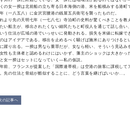
くの女一揆は北前船の立ち寄る日本海側の港、米を船積みする港町
年（一八五八）に金沢宮腰港の銭屋五兵衛宅を襲ったものだ。
れより先の天明七年（一七八七）寺泊町の史料が驚くべきことを教
たい船主が、移出されたくない細民たちと町役人を通じて話し合い
いう仕法が広域の港でいっせいに発動される。損失を米値に転嫁で
のはアイデアである。移出を止めるべく騒げば施米にありつけると
に躍り出る。一揆は男なら重罪だが、女なら軽い、そういう見込み
女性も主体者と認めるわけにはいかず、藩主のショックは大きかっ
と女一揆はセットになっていく―私の仮説。
年前、フランスが提案した「国際連帯税」は空港の旅客に課税して
。先の仕法と骨組が酷似することに、どう言葉を継げばいいか…。 （
次の記事へ