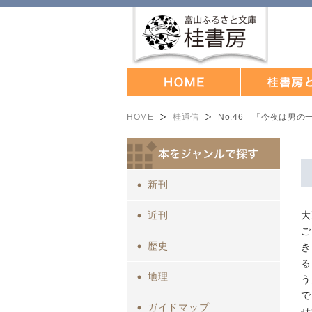
HOME
桂通信
No.46 「今夜は男
新刊
近刊
大
ご
歴史
き
る
地理
う
で
ガイドマップ
せ