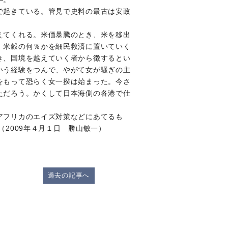
で起きている。管見で史料の最古は安政
えてくれる。米価暴騰のとき、米を移出
、米穀の何％かを細民救済に置いていく
き、国境を越えていく者から徴するとい
いう経験をつんで、やがて女が騒ぎの主
をもって恐らく女一揆は始まった。今さ
ただろう。かくして日本海側の各港で仕
アフリカのエイズ対策などにあてるも
2009年４月１日 勝山敏一）
過去の記事へ