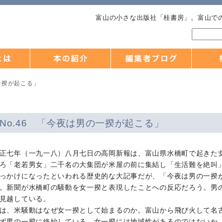
富山の小さな出版社「桂書房」。富山で
の一揆が起こる」
No.46 「今夜は男の一揆が起こる」
正七年（一九一八）八月七日の高岡新報は、富山県水橋町で起きた
ろ「老若男女」二千名の大集団が米屋の前に集結し「生活難を絶叫
っかけになったといわれる歴史的な大記事だが、「今夜は男の一揆
。新聞が水橋町の騒動を女一揆と表現したことへの反応だろう。男
見越している。
は、米騒動はなぜ女一揆として始まるのか。富山から飛び火して名
ず男の一揆に終始している。女一揆には地域性があるのではないか