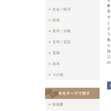
多
社会／経済
五
そ
民俗
し
と
哲学／宗教
う
役
文学／言語
ら
法
芸術
三
の
絵本
その他
桂新書