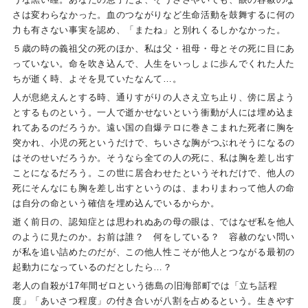
さは変わらなかった。血のつながりなど生命活動を鼓舞するに何の
力も有さない事実を認め、「またね」と別れくるしかなかった。
５歳の時の義祖父の死のほか、私は父・祖母・母とその死に目にあ
っていない。命を吹き込んで、人生をいっしょに歩んでくれた人た
ちが逝く時、よそを見ていたなんて…。
人が息絶えんとする時、通りすがりの人さえ立ち止り、傍に居よう
とするものという。一人で逝かせないという衝動が人には埋め込ま
れてあるのだろうか。遠い国の自爆テロに巻きこまれた死者に胸を
突かれ、小児の死というだけで、ちいさな胸がつぶれそうになるの
はそのせいだろうか。そうなら全ての人の死に、私は胸を差し出す
ことになるだろう。この世に居合わせたというそれだけで、他人の
死にそんなにも胸を差し出すというのは、まわりまわって他人の命
は自分の命という確信を埋め込んでいるからか。
逝く前日の、認知症とは思われぬあの母の眼は、ではなぜ私を他人
のように見たのか。お前は誰？ 何をしている？ 容赦のない問い
が私を追い詰めたのだが、この他人性こそが他人とつながる最初の
起動力になっているのだとしたら…？
老人の自殺が
17
年間ゼロという徳島の旧海部町では「立ち話程
度」「あいさつ程度」の付き合いが八割を占めるという。生きやす