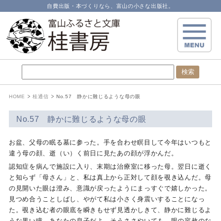
自費出版・本づくりなら、富山の小さな出版社。
HOME
桂通信
No.57 静かに難じるような母の眼
No.57 静かに難じるような母の眼
お盆、父母の眠る墓に参った。手を合わせ瞑目して今年はいつもと
違う母の顔、逝（い）く前日に見たあの顔が浮かんだ。
認知症を病んで施設に入り、末期は治療室に移った母。翌日に逝く
と知らず「母さん」と、私は真上から正対して顔を覗き込んだ。母
の見開いた眼は澄み、意識が戻ったようにまっすぐで嬉しかった。
見つめ合うことしばし、やがて私は小さく身震いすることになっ
た。覗き込む者の眼底を瞬きもせず見透かしきて、静かに難じるよ
うな黒い瞳。あなたの息子だよ、そうささやいても、眼の容赦のな