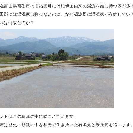
在富山県南砺市の旧福光町には紀伊国由来の湯浅を姓に持つ家が多
田郡には湯浅家は数少ないのに、なぜ砺波郡に湯浅家が存続してい
れは何故なのか？
ントはこの写真の中に隠されています。
著は歴史の動乱の中を福光で生き抜いた石黒党と湯浅党を追います