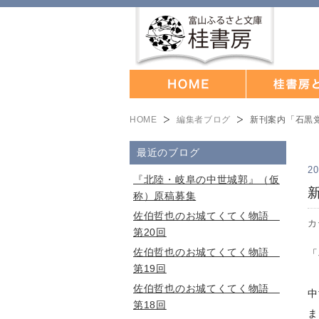
HOME
編集者ブログ
新刊案内「石黒
最近のブログ
20
『北陸・岐阜の中世城郭』（仮
称）原稿募集
佐伯哲也のお城てくてく物語
カ
第20回
佐伯哲也のお城てくてく物語
「
第19回
佐伯哲也のお城てくてく物語
中
第18回
ま