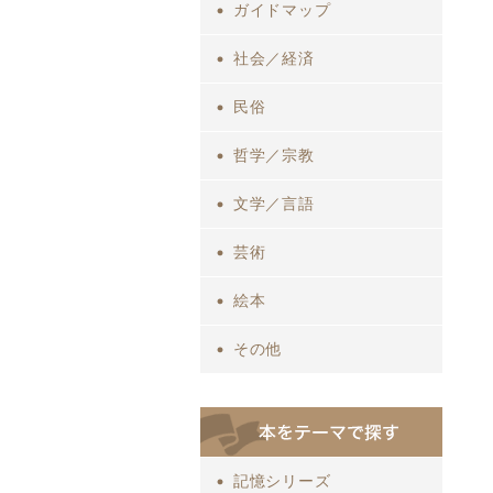
ガイドマップ
社会／経済
民俗
哲学／宗教
文学／言語
芸術
絵本
その他
記憶シリーズ