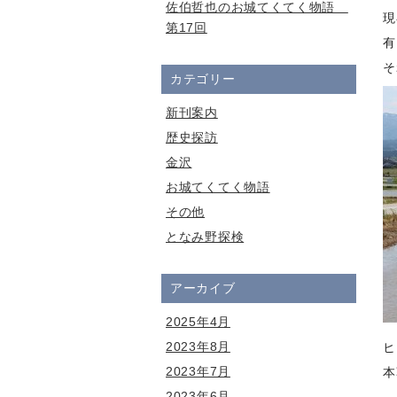
佐伯哲也のお城てくてく物語
現
第17回
有
そ
カテゴリー
新刊案内
歴史探訪
金沢
お城てくてく物語
その他
となみ野探検
アーカイブ
2025年4月
2023年8月
ヒ
2023年7月
本
2023年6月