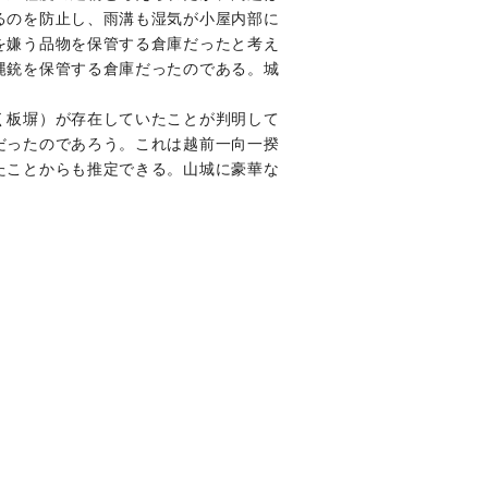
るのを防止し、雨溝も湿気が小屋内部に
を嫌う品物を保管する倉庫だったと考え
縄銃を保管する倉庫だったのである。城
く板塀）が存在していたことが判明して
だったのであろう。これは越前一向一揆
たことからも推定できる。山城に豪華な