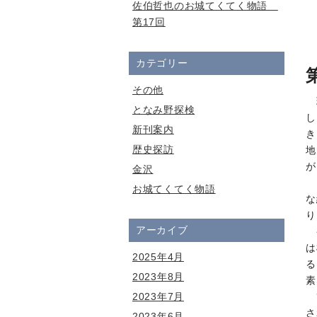
佐伯哲也のお城てくてく物語
第17回
カテゴリー
その他
となみ野探検
し
新刊案内
き
歴史探訪
地
が
金沢
お城てくてく物語
な
り
アーカイブ
は
2025年4月
る
2023年8月
素
2023年7月
さ
2023年6月