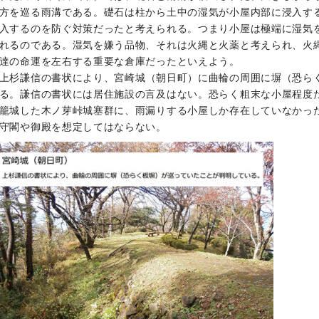
方を巡る雨溝である。礎石は柱から土中の湿気が小屋内部に浸入す
入するのを防ぐ対策だったと考えられる。つまり小屋は極端に湿気
れるのである。湿気を嫌う品物、それは火縄と火薬と考えられ、火
達の命運を左右する重要な倉庫だったといえよう。
上杉謙信の書状により、宮崎城（朝日町）に曲輪の周囲に塀（恐ら
る。謙信の書状には居住施設の言及はない。恐らく粗末な小屋程度
籠城した木ノ芽峠城塞群に、雨漏りする小屋しか存在していなかっ
守閣や御殿を想定してはならない。