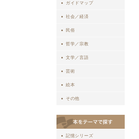
ガイドマップ
社会／経済
民俗
哲学／宗教
文学／言語
芸術
絵本
その他
記憶シリーズ