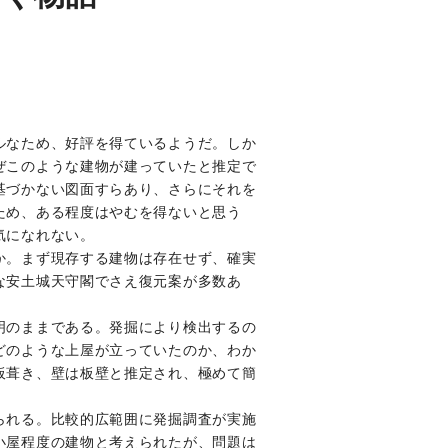
ルなため、好評を得ているようだ。しか
ぜこのような建物が建っていたと推定で
基づかない図面すらあり、さらにそれを
ため、ある程度はやむを得ないと思う
気になれない。
か。まず現存する建物は存在せず、確実
な安土城天守閣でさえ復元案が多数あ
明のままである。発掘により検出するの
どのような上屋が立っていたのか、わか
板葺き、壁は板壁と推定され、極めて簡
られる。比較的広範囲に発掘調査が実施
小屋程度の建物と考えられたが、問題は