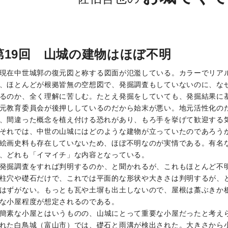
第19回 山城の建物はほぼ不明
現在中世城郭の復元図と称する図面が氾濫している。カラーでリア
、ほとんどが根拠皆無の空想図で、発掘調査もしていないのに、な
るのか、全く理解に苦しむ。たとえ発掘をしていても、発掘結果に
元教育委員会が後押ししているのだから始末が悪い。地元活性化の
、間違った概念を植え付ける恐れがあり、もろ手を挙げて歓迎する
それでは、中世の山城にはどのような建物が立っていたのであろう
絵画史料も存在していないため、ほぼ不明なのが実情である。有名
、どれも「イマイチ」な内容となっている。
発掘調査をすれば判明するのか、と聞かれるが、これもほとんど不
柱穴や礎石だけで、これでは平面的な形状や大きさは判明するが、
はずがない。もっとも瓦や土塀も出土しないので、屋根は藁ぶきか
な小屋程度が想定されるのである。
簡素な小屋とはいうものの、山城にとって重要な小屋だったと考え
れた白鳥城（富山市）では、礎石と雨溝が検出された。大きさから