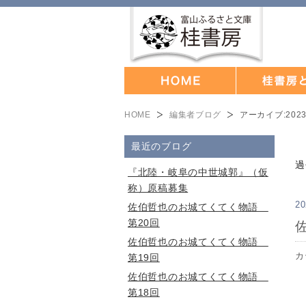
HOME
編集者ブログ
アーカイブ:
202
最近のブログ
過
『北陸・岐阜の中世城郭』（仮
称）原稿募集
20
佐伯哲也のお城てくてく物語
第20回
佐伯哲也のお城てくてく物語
カ
第19回
佐伯哲也のお城てくてく物語
第18回