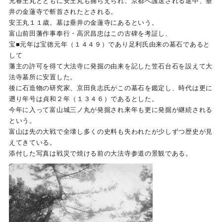
兄春王丸とともに安王丸も捕らえられ、京都へ護送される途中、垂
井の金蓮寺で斬首されたとされる。
安王丸１１歳。墓は垂井の金蓮寺にあるという。
富山前田藩作事奉行・高沢昌忠はこの古碑を考証し、
宝■元年は宝徳元年（１４４９）であり足利氏由来の墓石であると
して
藩主の許可を得て大法寺に発掘の由来を記した笠石台石を設えて大
法寺墓所に安置した。
後に石造物の研究家、京田良志氏がこの墓石を鑑定し、時代は更に
遡り年号は貞和２年（１３４６）であるとした。
今年に入って富山城三ノ丸が発掘され来年も更に発掘が継続される
という。
富山は先の大戦で全壊し多くの史料も失われたが少しずつ歴史が見
えてきている。
添付した写真は戦災で焼ける前の大法寺参道の景観である。