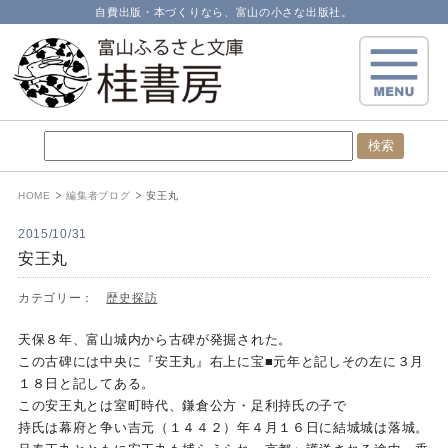
自費出版・本づくりなら、富山の小さな出版社。
HOME
編集者ブログ
安王丸
2015/10/31
安王丸
カテゴリー：
歴史探訪
天保８年、富山城内から古碑が発掘された。
この古碑には中央に『安王丸』右上に宝■元年と記しその左に３月
１８日と記してある。
この安王丸とは室町時代、鎌倉公方・足利持氏の子で
持氏は幕府と争い吉元（１４４２）年４月１６日に結城城は落城。