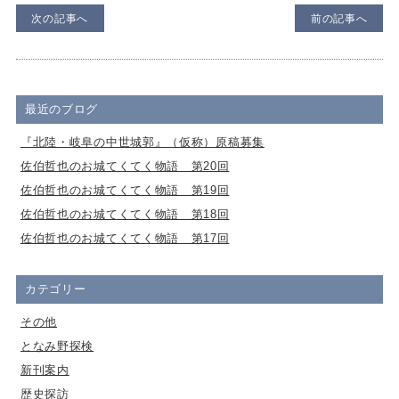
次の記事へ
前の記事へ
最近のブログ
『北陸・岐阜の中世城郭』（仮称）原稿募集
佐伯哲也のお城てくてく物語 第20回
佐伯哲也のお城てくてく物語 第19回
佐伯哲也のお城てくてく物語 第18回
佐伯哲也のお城てくてく物語 第17回
カテゴリー
その他
となみ野探検
新刊案内
歴史探訪