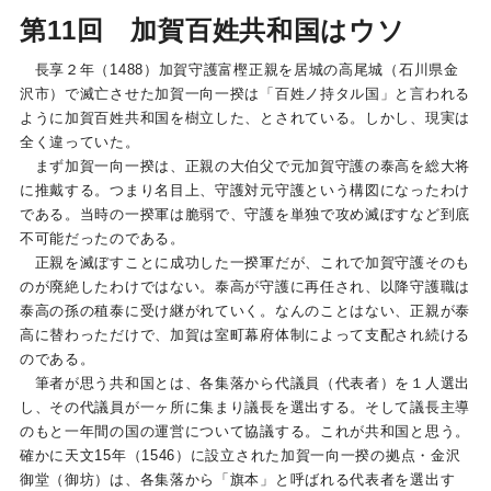
第11回 加賀百姓共和国はウソ
長享２年（1488）加賀守護富樫正親を居城の高尾城（石川県金
沢市）で滅亡させた加賀一向一揆は「百姓ノ持タル国」と言われる
ように加賀百姓共和国を樹立した、とされている。しかし、現実は
全く違っていた。
まず加賀一向一揆は、正親の大伯父で元加賀守護の泰高を総大将
に推戴する。つまり名目上、守護対元守護という構図になったわけ
である。当時の一揆軍は脆弱で、守護を単独で攻め滅ぼすなど到底
不可能だったのである。
正親を滅ぼすことに成功した一揆軍だが、これで加賀守護そのも
のが廃絶したわけではない。泰高が守護に再任され、以降守護職は
泰高の孫の稙泰に受け継がれていく。なんのことはない、正親が泰
高に替わっただけで、加賀は室町幕府体制によって支配され続ける
のである。
筆者が思う共和国とは、各集落から代議員（代表者）を１人選出
し、その代議員が一ヶ所に集まり議長を選出する。そして議長主導
のもと一年間の国の運営について協議する。これが共和国と思う。
確かに天文15年（1546）に設立された加賀一向一揆の拠点・金沢
御堂（御坊）は、各集落から「旗本」と呼ばれる代表者を選出す