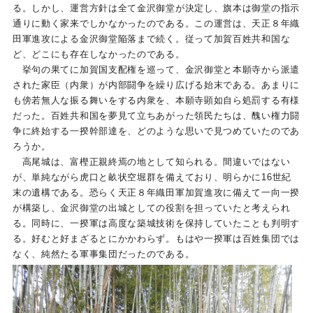
る。しかし、運営方針は全て金沢御堂が決定し、旗本は御堂の指示
通りに動く家来でしかなかったのである。この運営は、天正８年織
田軍進攻による金沢御堂陥落まで続く。従って加賀百姓共和国な
ど、どこにも存在しなかったのである。
挙句の果てに加賀国支配権を巡って、金沢御堂と本願寺から派遣
された家臣（内衆）が内部闘争を繰り広げる始末である。あまりに
も傍若無人な振る舞いをする内衆を、本願寺顕如自ら処罰する有様
だった。百姓共和国を夢見て立ちあがった領民たちは、醜い権力闘
争に終始する一揆幹部達を、どのような思いで見つめていたのであ
ろうか。
高尾城は、富樫正親終焉の地として知られる。間違いではない
が、単純ながら虎口と畝状空堀群を備えており、明らかに16世紀
末の遺構である。恐らく天正８年織田軍加賀進攻に備えて一向一揆
が構築し、金沢御堂の出城としての役割を担っていたと考えられ
る。同時に、一揆軍は高度な築城技術を保持していたことも判明す
る。好むと好まざるとにかかわらず。もはや一揆軍は百姓集団では
なく、純然たる軍事集団だったのである。