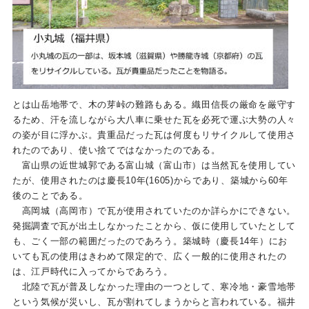
とは山岳地帯で、木の芽峠の難路もある。織田信長の厳命を厳守す
るため、汗を流しながら大八車に乗せた瓦を必死で運ぶ大勢の人々
の姿が目に浮かぶ。貴重品だった瓦は何度もリサイクルして使用さ
れたのであり、使い捨てではなかったのである。
富山県の近世城郭である富山城（富山市）は当然瓦を使用してい
たが、使用されたのは慶長10年(1605)からであり、築城から60年
後のことである。
高岡城（高岡市）で瓦が使用されていたのか詳らかにできない。
発掘調査で瓦が出土しなかったことから、仮に使用していたとして
も、ごく一部の範囲だったのであろう。築城時（慶長14年）にお
いても瓦の使用はきわめて限定的で、広く一般的に使用されたの
は、江戸時代に入ってからであろう。
北陸で瓦が普及しなかった理由の一つとして、寒冷地・豪雪地帯
という気候が災いし、瓦が割れてしまうからと言われている。福井