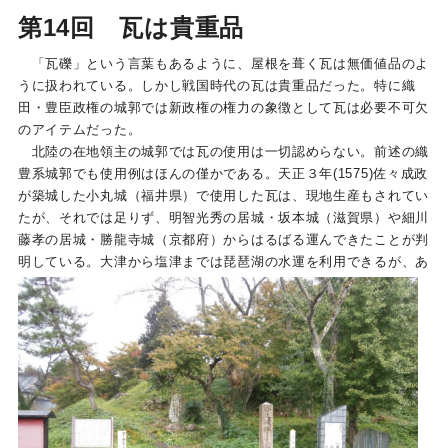
第14回 瓦は貴重品
「瓦礫」という言葉もあるように、屋根を葺く瓦は無価値品のよ
うに扱われている。しかし戦国時代の瓦は貴重品だった。特に織
田・豊臣政権の城郭では新政権の権力の象徴として瓦は必要不可欠
のアイテムだった。
北陸の在地領主の城郭では瓦の使用は一切認めらない。前述の織
豊系城郭でも使用例はほんの僅かである。天正３年(1575)佐々成政
が築城した小丸城（福井県）で使用した瓦は、現地生産もされてい
たが、それでは足りず、明智光秀の居城・坂本城（滋賀県）や細川
藤孝の居城・勝龍寺城（京都府）からはるばる運んできたことが判
明している。
大津から塩津までは琵琶湖の水運を利用できるが、あ