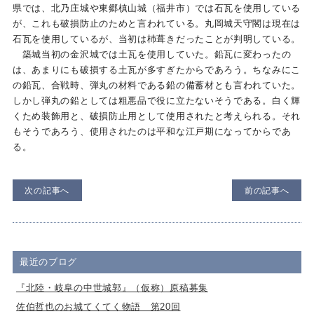
県では、北乃庄城や東郷槙山城（福井市）では石瓦を使用している
が、これも破損防止のためと言われている。丸岡城天守閣は現在は
石瓦を使用しているが、当初は杮葺きだったことが判明している。
築城当初の金沢城では土瓦を使用していた。鉛瓦に変わったの
は、あまりにも破損する土瓦が多すぎたからであろう。ちなみにこ
の鉛瓦、合戦時、弾丸の材料である鉛の備蓄材とも言われていた。
しかし弾丸の鉛としては粗悪品で役に立たないそうである。白く輝
くため装飾用と、破損防止用として使用されたと考えられる。それ
もそうであろう、使用されたのは平和な江戸期になってからであ
る。
次の記事へ
前の記事へ
最近のブログ
『北陸・岐阜の中世城郭』（仮称）原稿募集
佐伯哲也のお城てくてく物語 第20回