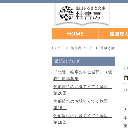
HOME
編集者ブログ
百歳万歳
最近のブログ
20
『北陸・岐阜の中世城郭』（仮
称）原稿募集
佐伯哲也のお城てくてく物語
カ
第20回
佐伯哲也のお城てくてく物語
「
第19回
大
佐伯哲也のお城てくてく物語
本
第18回
実