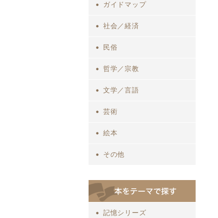
ガイドマップ
社会／経済
民俗
哲学／宗教
文学／言語
芸術
絵本
その他
記憶シリーズ