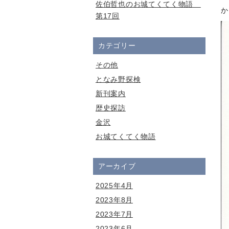
佐伯哲也のお城てくてく物語
か
第17回
カテゴリー
その他
となみ野探検
新刊案内
歴史探訪
金沢
お城てくてく物語
アーカイブ
2025年4月
2023年8月
2023年7月
2023年6月