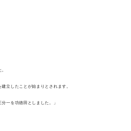
た。
を建立したことが始まりとされます。
三分一を功徳田としました。」