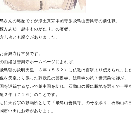
鳥さんの略歴ですが浄土真宗本願寺派飛鳥山善興寺の前住職。
棟方志功・越中ものがたり」の著者。
方志功とも親交がありました。
お善興寺は古刹です。
の由緒は善興寺ホームページによれば、
飛鳥朝の欽明天皇１３年（５５２）に仏教は百済より伝えられまし
像を天皇より賜った蘇我氏の菩提寺、法興寺の第７世慧乗法師が、
国を巡錫するなかで越中国を訪れ、石動山の麓に勝地を選んで一宇
亀２年（７１６）のことです。
ちに天台宗の勅願所として「飛鳥山善興寺」の号を賜り、石動山の
岡市中田にお寺があります。