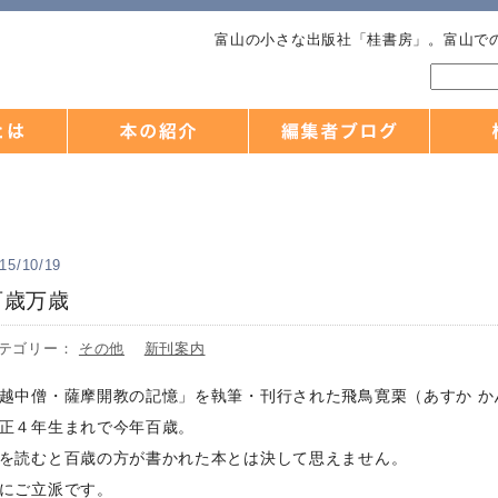
富山の小さな出版社「桂書房」。富山で
15/10/19
百歳万歳
テゴリー：
その他
新刊案内
越中僧・薩摩開教の記憶」を執筆・刊行された飛鳥寛栗（あすか か
正４年生まれで今年百歳。
を読むと百歳の方が書かれた本とは決して思えません。
にご立派です。